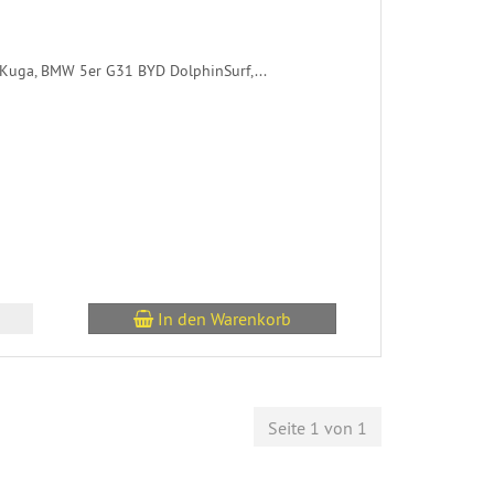
 Kuga, BMW 5er G31 BYD DolphinSurf,...
In den Warenkorb
Seite 1 von 1