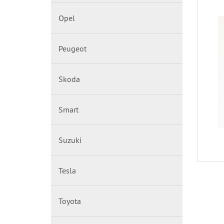
Opel
Peugeot
Skoda
Smart
Suzuki
Tesla
Toyota