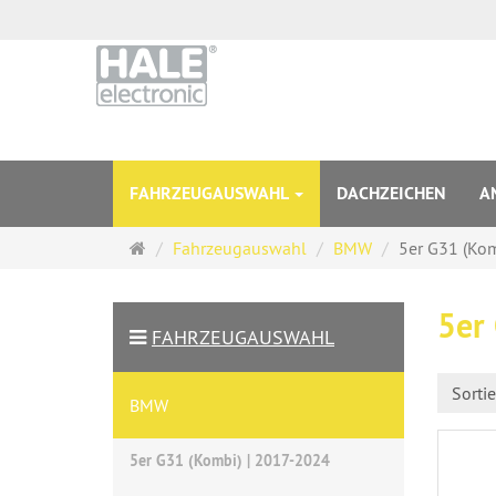
FAHRZEUGAUSWAHL
DACHZEICHEN
A
Startseite
Fahrzeugauswahl
BMW
5er G31 (Ko
5er
FAHRZEUGAUSWAHL
Sorti
BMW
5er G31 (Kombi) | 2017-2024